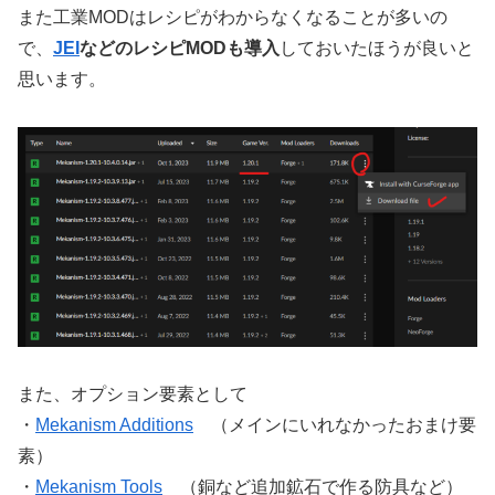
また工業MODはレシピがわからなくなることが多いの
で、
JEI
などのレシピMODも導入
しておいたほうが良いと
思います。
また、オプション要素として
・
Mekanism Additions
（メインにいれなかったおまけ要
素）
・
Mekanism Tools
（銅など追加鉱石で作る防具など）