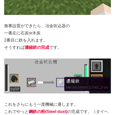
無事設置ができたら、冶金吹込器の
一番左に石炭or木炭
2番目に鉄を入れます。
そうすれば
濃縮鉄の完成
です。
これをさらにもう一度機械に通します。
これでやっと
鋼鉄の粉
(Steel dust)
の完成です。（タイヘ