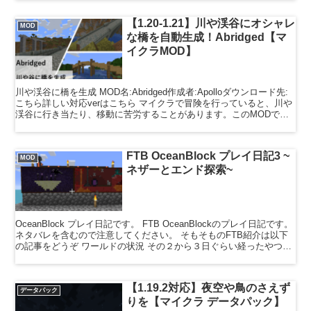
【1.20-1.21】川や渓谷にオシャレ
MOD
な橋を自動生成！Abridged【マ
イクラMOD】
川や渓谷に橋を生成 MOD名:Abridged作成者:Apolloダウンロード先:
こちら詳しい対応verはこちら マイクラで冒険を行っていると、川や
渓谷に行き当たり、移動に苦労することがあります。このMODで
は、そうした場所に自然なデザイン...
FTB OceanBlock プレイ日記3 ~
MOD
ネザーとエンド探索~
OceanBlock プレイ日記です。 FTB OceanBlockのプレイ日記です。
ネタバレを含むので注意してください。 そもそものFTB紹介は以下
の記事をどうぞ ワールドの状況 その２から３日ぐらい経ったやつで
す。だいぶ変わりましたね。...
【1.19.2対応】夜空や鳥のさえず
データパック
りを【マイクラ データパック】