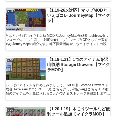
【1.19-26.x対応】マップMODと
MOD
いえばコレ JourneyMap【マイク
ラ】
Mapといえばこれですよね MOD名:JourneyMap作成者:techbrewダウ
ンロード先:こちら詳しい対応verはこちら マップMODとして一番有
名なJorneyMapの紹介です。地下探索機能や、ウェイポイントの設定
など非常に便利な...
【1.19-1.21】1つのアイテムを沢
MOD
山収納 Storage Drawers【マイク
ラMOD】
いっぱいアイテムを貯めこみましょう。 MOD名:Storage Drawers作
成者:Texelsaurダウンロード先:こちら詳しい対応verはこちら 1~4種
類のアイテムを大量に入れることができるストレージを追加します。
丸石などのアイテム...
【1.20,1.19】木こりツールなど便
MOD
利ツール追加【マイクラMOD】