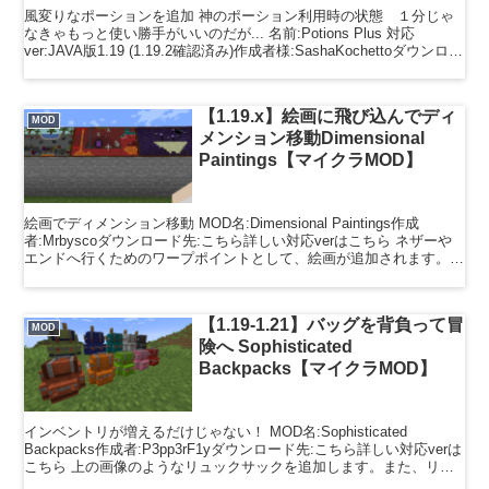
風変りなポーションを追加 神のポーション利用時の状態 １分じゃ
なきゃもっと使い勝手がいいのだが... 名前:Potions Plus 対応
ver:JAVA版1.19 (1.19.2確認済み)作成者様:SashaKochettoダウンロー
ド先...
【1.19.x】絵画に飛び込んでディ
MOD
メンション移動Dimensional
Paintings【マイクラMOD】
絵画でディメンション移動 MOD名:Dimensional Paintings作成
者:Mrbyscoダウンロード先:こちら詳しい対応verはこちら ネザーや
エンドへ行くためのワープポイントとして、絵画が追加されます。特
にエンドはバニラでは指...
【1.19-1.21】バッグを背負って冒
MOD
険へ Sophisticated
Backpacks【マイクラMOD】
インベントリが増えるだけじゃない！ MOD名:Sophisticated
Backpacks作成者:P3pp3rF1yダウンロード先:こちら詳しい対応verは
こちら 上の画像のようなリュックサックを追加します。また、リュ
ックには特殊な機能を...