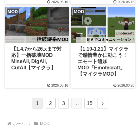
2026.05.16
2026.05.16
MOD
MOD
【1.4.7から26.xまで対
【1.19-1.21】マイクラ
応】一括破壊MOD
で感情豊かに動こう！
MineAll, DigAll,
エモート追加
CutAll【マイクラ】
MOD「Emotecraft」
【マイクラMOD】
2026.05.16
2026.03.26
次
1
2
3
…
15
へ
ホーム
MOD