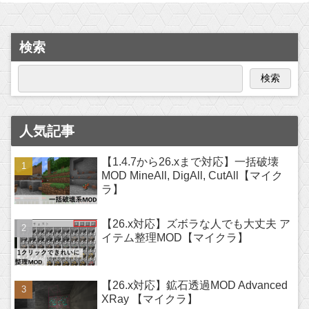
検索
検索
人気記事
【1.4.7から26.xまで対応】一括破壊
MOD MineAll, DigAll, CutAll【マイク
ラ】
【26.x対応】ズボラな人でも大丈夫 ア
イテム整理MOD【マイクラ】
【26.x対応】鉱石透過MOD Advanced
XRay 【マイクラ】