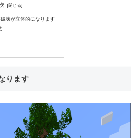
次
壊破壊が立体的になります
法
なります