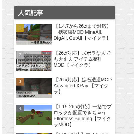
人気記事
【1.4.7から26.xまで対応】
一括破壊MOD MineAll,
DigAll, CutAll【マイクラ】
【26.x対応】ズボラな人で
も大丈夫 アイテム整理
MOD【マイクラ】
【26.x対応】鉱石透過MOD
Advanced XRay 【マイク
ラ】
【1.19-26.x対応】一括でブ
ロックが配置できちゃう
Effortless Building【マイク
ラMOD】