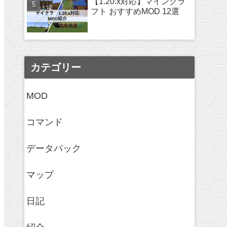
【1.20.x対応】マインクラ
フト おすすめMOD 12選
カテゴリー
MOD
コマンド
データパック
マップ
日記