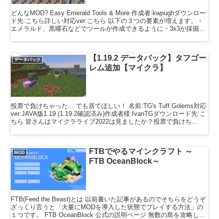
どんなMOD? Easy Emerald Tools & More 作成者:kwpughダウンロー
ド先:こちら詳しい対応ver:こちら 以下の３つの要素が増えます。・
エメラルド、黒曜石などでツールが作成できるように・3x3が採掘で
きたり、一...
【1.19.2 データパック】タフゴー
データパック
レム追加【マイクラ】
投票で負けちゃった... でも居てほしい！ 名前:TG's Tuff Golems対応
ver:JAVA版1.19 (1.19.2確認済み)作成者様:IvanTGダウンロード先:こ
ちら 皆さんはマイクラライブ2022は見ましたか？投票で負けち...
FTBでやるマインクラフト ～
MOD
FTB OceanBlock～
FTB(Feed the Beast)とは 以前書いた記事があるのでそちらをどうぞ
ざっくり言うと「大量にMODを導入した状態でプレイする方法」の
１つです。 FTB OceanBlock 公式の説明ページ 無数の島を攻略しつ