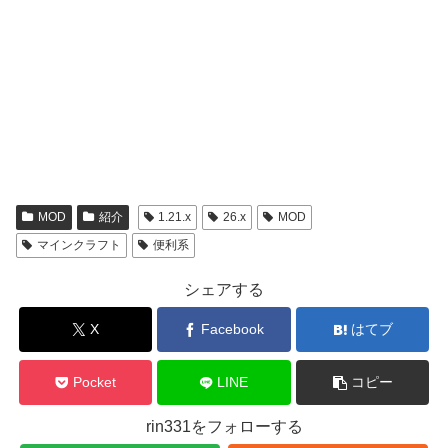
MOD
紹介
1.21.x
26.x
MOD
マインクラフト
便利系
シェアする
X
Facebook
はてブ
Pocket
LINE
コピー
rin331をフォローする