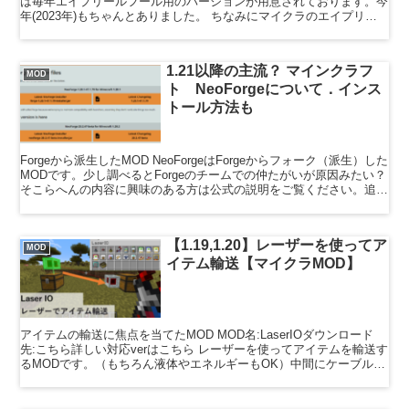
は毎年エイプリールフール用のバージョンが用意されております。今
年(2023年)もちゃんとありました。 ちなみにマイクラのエイプリー
ルフールは日本時間で4/2午前０時開始となります...
1.21以降の主流？ マインクラフ
MOD
ト NeoForgeについて．インス
トール方法も
Forgeから派生したMOD NeoForgeはForgeからフォーク（派生）した
MODです。少し調べるとForgeのチームでの仲たがいが原因みたい？
そこらへんの内容に興味のある方は公式の説明をご覧ください。追加
情報1Forgeよりユーザエ...
【1.19,1.20】レーザーを使ってア
MOD
イテム輸送【マイクラMOD】
アイテムの輸送に焦点を当てたMOD MOD名:LaserIOダウンロード
先:こちら詳しい対応verはこちら レーザーを使ってアイテムを輸送す
るMODです。（もちろん液体やエネルギーもOK）中間にケーブルが
いらないため，簡単に設置が可能です。...