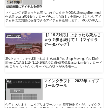
マイニングで溜まった丸石もこれで大丈夫 MOD名:StorageBox mod
作成者:scalar001ダウンロード先:こちら詳しい対応verはこちら アイ
テムをほぼ無限に保存できるアイテムを追加します。 MODの導入方
法 このMODの導入...
【1.19.2対応】止まったら死んじ
データパック
ゃう？歩き続けて！【マイクラ
データパック】
3秒止まっていたらKillされます 名前:If You Stop Moving, You Die対
応ver:JAVA版1.19 (1.19.2確認済み)作成者様:Eastoniumダウンロード
先:こちら サバイバルモードなどのHPがあるモー...
マインクラフト 2023年エイプ
紹介
リールフール
今年もあります エイプリルフールネタ 毎年恒例ですが、マイクラ