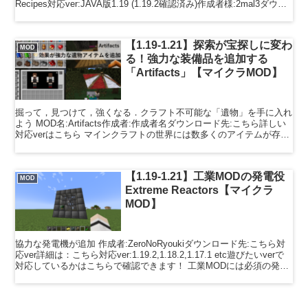
Recipes対応ver:JAVA版1.19 (1.19.2確認済み)作成者様:2mal3ダウン
ロード先:こち...
【1.19-1.21】探索が宝探しに変わ
MOD
る！強力な装備品を追加する
「Artifacts」【マイクラMOD】
掘って，見つけて，強くなる．クラフト不可能な「遺物」を手に入れ
よう MOD名:Artifacts作成者:作成者名ダウンロード先:こちら詳しい
対応verはこちら マインクラフトの世界には数多くのアイテムが存在
しますが，そのほとんどは作業台で作...
【1.19-1.21】工業MODの発電役
MOD
Extreme Reactors【マイクラ
MOD】
協力な発電機が追加 作成者:ZeroNoRyoukiダウンロード先:こちら対
応ver詳細は：こちら対応ver:1.19.2,1.18.2,1.17.1 etc遊びたいverで
対応しているかはこちらで確認できます！ 工業MODには必須の発電
シ...