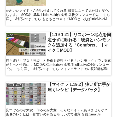
かわいいメイドさんがお仕えしてくれる 職業によって見た目も変化
します。 MOD名:UMU Little Maid作成者:症状ダウンロード先:こちら
詳しい対応verはこちら もともとのメイドMODといえばlittleMaidMob
というのがあ...
【1.19-1.21】リスポーン地点を固
MOD
定せずに眠れる！寝袋とハンモッ
クを追加する「Comforts」【マ
イクラMOD】
持ち運び可能な「寝袋」と昼夜を逆転させる「ハンモック」で，探索
がもっと快適に． MOD名:Comforts作成者:TheIllusiveC4ダウンロー
ド先:こちら詳しい対応verはこちら マインクラフトでの長距離移動中
に夜が訪れた際，通常の...
【マイクラ 1.19.2】痒い所に手が
データパック
届くレシピ【データパック】
見つけるのが大変 作るのが大変 そんなアイテムありませんか？
画像のレシピは一部古いのもあるらしいので注意 名前:2mal3's