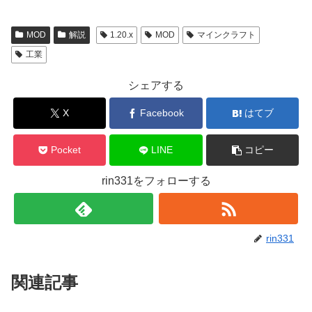
MOD
解説
1.20.x
MOD
マインクラフト
工業
シェアする
X
Facebook
はてブ
Pocket
LINE
コピー
rin331をフォローする
rin331
関連記事