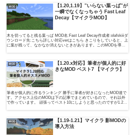
【1.20,1.19】”いらない葉っぱ”が
MOD
一瞬でなくなっちゃう Fast Leaf
Decay【マイクラMOD】
木を切ってると残る葉っぱ MOD名:Fast Leaf Decay作成者:olafskiiiダ
ウンロード先:こちら詳しい対応verはこちら きこりをしていると、上
に葉が残って、なかなか消えないときがあります。このMODを導入
していると、そん...
【1.20.x対応】筆者が個人的に好
MOD
きなMOD ベスト7 【マイクラ】
筆者が個人的に作るランキング 勝手に筆者が好きになったMOD達で
す。アクセス上位のMODは下の記事でまとめているので、それ以外
で作っています。 頑張ってベスト10にしようと思ったのですが1.20
対応している記事では足りませんでした。ちなみに...
【1.19-1.21】マイクラ 影MODの
MOD
導入方法