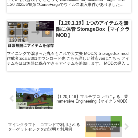
1.20 2023/6/8頃にCurseForgeでウィルス混入事件がありました...
【1.20,1.19】1つのアイテムを無
MOD
限に保管 StorageBox【マイクラ
MOD】
マイニングで溜まった丸石もこれで大丈夫 MOD名:StorageBox mod
作成者:scalar001ダウンロード先:こちら詳しい対応verはこちら アイ
テムをほぼ無限に保存できるアイテムを追加します。 MODの導入方
法 このMODの導入...
【1.20,1.19】マルチブロックによる工業
Immersive Engineering【マイクラMOD】
マインクラフト コマンドで利用される
ターゲットセレクタの説明と利用例