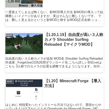
一度覚えてしまえば怖くない、影MOD導入方法 影MODの導入って結
構難しいイメージがありますが、実はそんなに難しくないです。 で
は、難しく見えるかというと影MODと称するMOD(正式名称:シェー
ダーパック)が多くあり、入れ方を検索するとそれ...
【1.20,1.19】自由度が高い３人称
MOD
カメラ Shoulder Surfing
Reloaded【マイクラMOD】
自由度の高い３人称カメラが追加 MOD名:Shoulder Surfing Reloaded
作成者:_ForgeUser21552638ダウンロード先:こちら詳しい対応verは
こちら 3人称でのカメラの位置を調整できるようになります。矢印
キ...
【1.20】Minecraft Forge 【導入
MOD
方法】
はじめに 特段変わったインストール方法ではないので、普段からや
っている人は以下からどうぞ Downloads for Minecraft Forge - MC