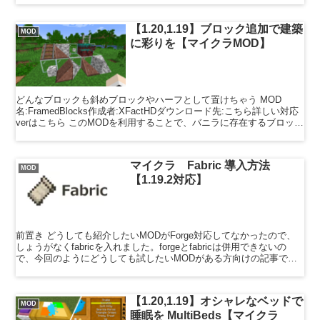
【1.20,1.19】ブロック追加で建築
MOD
に彩りを【マイクラMOD】
どんなブロックも斜めブロックやハーフとして置けちゃう MOD
名:FramedBlocks作成者:XFactHDダウンロード先:こちら詳しい対応
verはこちら このMODを利用することで、バニラに存在するブロック
を斜め、三角形、1/４など変わ...
マイクラ Fabric 導入方法
MOD
【1.19.2対応】
前置き どうしても紹介したいMODがForge対応してなかったので、
しょうがなくfabricを入れました。forgeとfabricは併用できないの
で、今回のようにどうしても試したいMODがある方向けの記事で
す。(fabric好きはごめんなさ...
【1.20,1.19】オシャレなベッドで
MOD
睡眠を MultiBeds【マイクラ