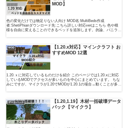
MOD】
色の変化だけでは物足りない人向け MOD名:MultiBeds作成
者:ShetiPhianダウンロード先:こちら詳しい対応verはこちら 色や模
様を自由に変えることのできるベッドを追加します。勿論、バニラの
ベッドと一緒の機能もあります。かな...
【1.20.x対応】マインクラフト お
MOD
すすめMOD 12選
1.20.ｘに対応しているものだけを紹介 このページでは1.20.xに対応
しているMODでアクセスが多いものを中心にまとめています。 ちな
みにですが、マイクラが1.20でMODが1.20.1の場合→動くことが多い
マイクラが1.20.1でMO...
【1.20,1.19】木材一括破壊データ
データパック
パック【マイクラ】