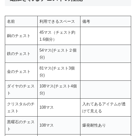
名前
利用できるスペース
備考
45マス（チェスト約
銅のチェスト
1.6個分）
54マス(チェスト２個
鉄のチェスト
分)
81マス(チェスト3個
金のチェスト
分)
ダイヤのチェス
108マス(チェスト4個
ト
分)
クリスタルのチ
入れてあるアイテムが透
108マス
ェスト
けて見える
黒曜石のチェス
108マス
爆発耐性あり
ト