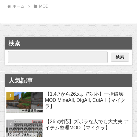
ホーム
MOD
検索
検索
人気記事
【1.4.7から26.xまで対応】一括破壊
MOD MineAll, DigAll, CutAll【マイク
ラ】
【26.x対応】ズボラな人でも大丈夫 ア
イテム整理MOD【マイクラ】