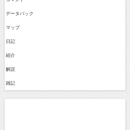
データパック
マップ
日記
紹介
解説
雑記