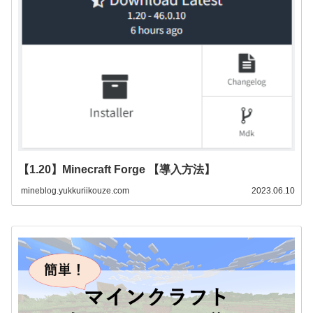
【1.20】Minecraft Forge 【導入方法】
mineblog.yukkuriikouze.com
2023.06.10