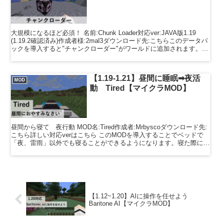
大規模になるほど必須！ 名前:Chunk Loader対応ver:JAVA版1.19
(1.19.2確認済み)作成者様:2mal3ダウンロード先:こちらこのデータパ
ックを導入すると"チャンクローダー"がワールドに追加されます。チ
ャンクローダ...
【1.19-1.21】昼間に睡眠➡夜活
MOD
動 Tired【マイクラMOD】
昼間から寝て 夜行動 MOD名:Tired作成者:Mrbyscoダウンロード先:
こちら詳しい対応verはこちら このMODを導入することでベッドで
「夜、雷雨」以外でも寝ることができるようになります。寝た際に
は、マイクラ時間の1/4日が経過し...
【1.12~1.20】AIに操作を任せよう
Baritone AI【マイクラMOD】