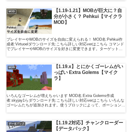
【1.19-1.21】MOBが巨大に？自
MOD
分が小さく？ Pehkui【マイクラ
MOD】
プレイヤーやMOBのサイズを自由に変えられる！ MOD名:Pehkui作
成者:Virtuoelダウンロード先:こちら詳しい対応verはこちら コマンド
でプレイヤーやMOBのサイズを好きに変更できます。ターゲットセ
レクターで指定できるため、好...
【1.19.x】とにかくゴーレムがい
MOD
っぱい Extra Golems【マイク
ラ】
いろんなゴーレムが増えちゃいます MOD名:Extra Golems作成
者:skyjay1らダウンロード先:こちら詳しい対応verはこちら いろんな
ゴーレムたちが追加されます。使うブロックによって、ポーション効
果があったり、HPが多かったり...
【1.19.2対応】チャンクローダー
データパック
【データパック】