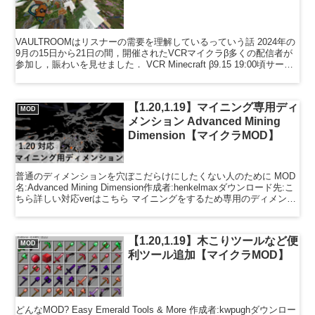
VAULTROOMはリスナーの需要を理解しているっていう話 2024年の
9月の15日から21日の間，開催されたVCRマイクラβ多くの配信者が
参加し，賑わいを見せました． VCR Minecraft β9.15 19:00頃サーバ
ー開きます🎊...
【1.20,1.19】マイニング専用ディ
MOD
メンション Advanced Mining
Dimension【マイクラMOD】
普通のディメンションを穴ぼこだらけにしたくない人のために MOD
名:Advanced Mining Dimension作成者:henkelmaxダウンロード先:こ
ちら詳しい対応verはこちら マイニングをするため専用のディメンシ
ョンを追加し...
【1.20,1.19】木こりツールなど便
MOD
利ツール追加【マイクラMOD】
どんなMOD? Easy Emerald Tools & More 作成者:kwpughダウンロー