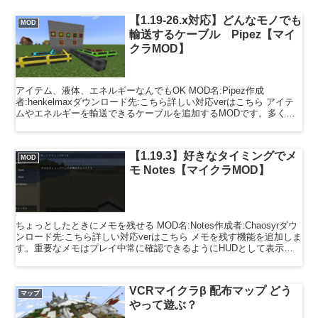
【1.19-26.x対応】どんなモノでも
MOD
輸送するケーブル Pipez【マイ
クラMOD】
アイテム、液体、エネルギーなんでもOK MOD名:Pipez作成
者:henkelmaxダウンロード先:こちら詳しい対応verはこちら アイテ
ムやエネルギーを輸送できるケーブルを追加するMODです。多くの
MODへの入出力に対応しており、痒いと...
【1.19.3】好きなタイミングでメ
MOD
モ Notes【マイクラMOD】
ちょっとしたときにメモを残せる MOD名:Notes作成者:Chaosyrダウ
ンロード先:こちら詳しい対応verはこちら メモを残す機能を追加しま
す。重要なメモはプレイ中常に確認できるようにHUDとして表示す
ることも出来ちゃいます。 HUN...
VCRマイクラβ 配布マップ どう
マップ
やって遊ぶ？