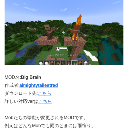
MOD名:
Big Brain
作成者:
almightytallestred
ダウンロード先:
こちら
詳しい対応verは
こちら
Mobたちの挙動が変更されるMODです。
例えばどんなMobでも雨のときには雨宿り。