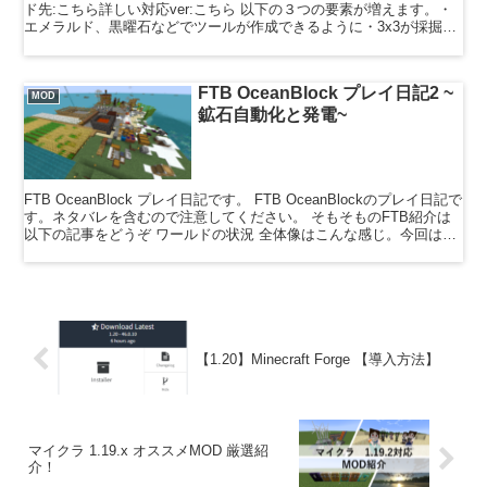
ド先:こちら詳しい対応ver:こちら 以下の３つの要素が増えます。・
エメラルド、黒曜石などでツールが作成できるように・3x3が採掘で
きたり、一...
FTB OceanBlock プレイ日記2 ~
MOD
鉱石自動化と発電~
FTB OceanBlock プレイ日記です。 FTB OceanBlockのプレイ日記で
す。ネタバレを含むので注意してください。 そもそものFTB紹介は
以下の記事をどうぞ ワールドの状況 全体像はこんな感じ。今回はこ
の中でも・発電・鉱石入...
【1.20】Minecraft Forge 【導入方法】
マイクラ 1.19.x オススメMOD 厳選紹
介！