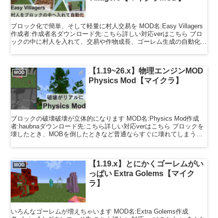
ブロック化で簡単、そして軽量に村人交易を MOD名:Easy Villagers
作成者:作成者名ダウンロード先:こちら詳しい対応verはこちら ブロ
ックの中に村人を入れて、交易や作物成長、ゴーレム生成の自動化し
てくれるMODです。嬉しいこと...
【1.19~26.x】物理エンジンMOD
MOD
Physics Mod【マイクラ】
ブロックの破壊破壊が立体的になります MOD名:Physics Mod作成
者:haubnaダウンロード先:こちら詳しい対応verはこちら ブロックを
壊したとき、MOBを倒したときなど普通ならすぐに壊れてしまうブ
ロックなどをリアルに表現します...
【1.19.x】とにかくゴーレムがい
MOD
っぱい Extra Golems【マイク
ラ】
いろんなゴーレムが増えちゃいます MOD名:Extra Golems作成