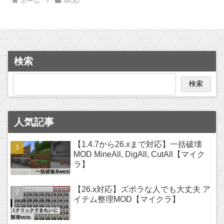
ホーム
MOD
検索
検索
人気記事
【1.4.7から26.xまで対応】一括破壊
MOD MineAll, DigAll, CutAll【マイク
ラ】
【26.x対応】ズボラな人でも大丈夫 ア
イテム整理MOD【マイクラ】