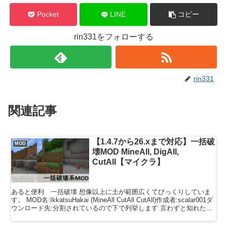
Pocket
LINE
コピー
rin331をフォローする
rin331
関連記事
【1.4.7から26.xまで対応】一括破
MOD
壊MOD MineAll, DigAll,
CutAll【マイクラ】
あると便利 一括破壊 想像以上に土が範囲広くてびっくりしていま
す。 MOD名:IkkatsuHakai (MineAll CutAll CutAll)作成者:scalar001ダ
ウンロード先:分割されているので下で列挙します 言わずと知れた...