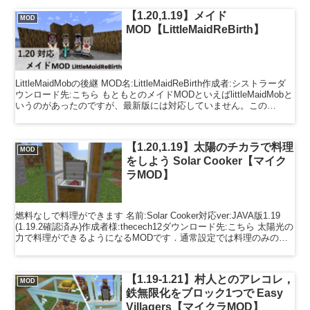
【1.20,1.19】メイド
MOD
MOD【LittleMaidReBirth】
LittleMaidMobの後継 MOD名:LittleMaidReBirth作成者:シストラーダ
ウンロード先:こちら もともとのメイドMODといえばlittleMaidMobと
いうのがあったのですが、最新版には対応していません。この
MOD...
【1.20,1.19】太陽のチカラで料理
MOD
をしよう Solar Cooker【マイク
ラMOD】
燃料なしで料理ができます 名前:Solar Cooker対応ver:JAVA版1.19
(1.19.2確認済み)作成者様:thecech12ダウンロード先:こちら 太陽光の
力で料理ができるようになるMODです．通常設定では料理のみの対
応です...
【1.19-1.21】村人とのアレコレ，
MOD
鉄無限化をブロック1つで Easy
Villagers【マイクラMOD】