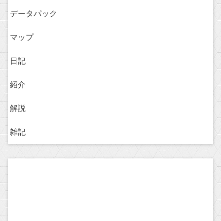
データパック
マップ
日記
紹介
解説
雑記