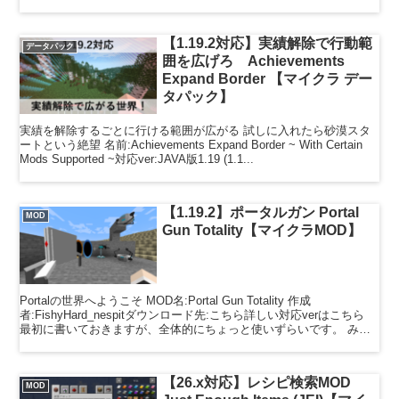
【1.19.2対応】実績解除で行動範
データパック
囲を広げろ Achievements
Expand Border 【マイクラ デー
タパック】
実績を解除するごとに行ける範囲が広がる 試しに入れたら砂漠スタ
ートという絶望 名前:Achievements Expand Border ~ With Certain
Mods Supported ~対応ver:JAVA版1.19 (1.1...
【1.19.2】ポータルガン Portal
MOD
Gun Totality【マイクラMOD】
Portalの世界へようこそ MOD名:Portal Gun Totality 作成
者:FishyHard_nespitダウンロード先:こちら詳しい対応verはこちら
最初に書いておきますが、全体的にちょっと使いずらいです。 みな
さんはPo...
【26.x対応】レシピ検索MOD
MOD