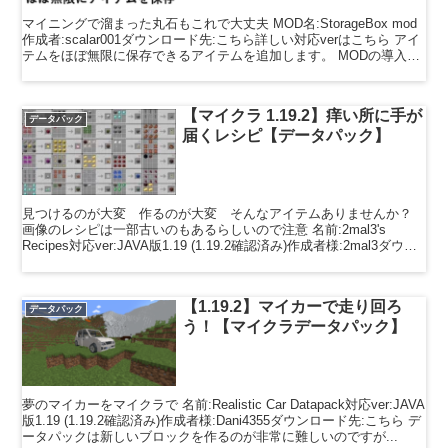
マイニングで溜まった丸石もこれで大丈夫 MOD名:StorageBox mod
作成者:scalar001ダウンロード先:こちら詳しい対応verはこちら アイ
テムをほぼ無限に保存できるアイテムを追加します。 MODの導入方
法 このMODの導入...
【マイクラ 1.19.2】痒い所に手が
データパック
届くレシピ【データパック】
見つけるのが大変 作るのが大変 そんなアイテムありませんか？
画像のレシピは一部古いのもあるらしいので注意 名前:2mal3's
Recipes対応ver:JAVA版1.19 (1.19.2確認済み)作成者様:2mal3ダウン
ロード先:こち...
【1.19.2】マイカーで走り回ろ
データパック
う！【マイクラデータパック】
夢のマイカーをマイクラで 名前:Realistic Car Datapack対応ver:JAVA
版1.19 (1.19.2確認済み)作成者様:Dani4355ダウンロード先:こちら デ
ータパックは新しいブロックを作るのが非常に難しいのですが...