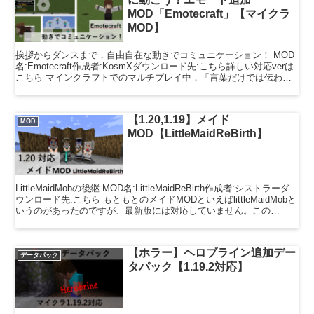
MOD「Emotecraft」【マイクラ
MOD】
挨拶からダンスまで，自由自在な動きでコミュニケーション！ MOD
名:Emotecraft作成者:KosmXダウンロード先:こちら詳しい対応verは
こちら マインクラフトでのマルチプレイ中，「言葉だけでは伝わら
ない感情を表現したい」と思ったこ...
【1.20,1.19】メイド
MOD
MOD【LittleMaidReBirth】
LittleMaidMobの後継 MOD名:LittleMaidReBirth作成者:シストラーダ
ウンロード先:こちら もともとのメイドMODといえばlittleMaidMobと
いうのがあったのですが、最新版には対応していません。この
MOD...
【ホラー】ヘロブライン追加デー
データパック
タパック【1.19.2対応】