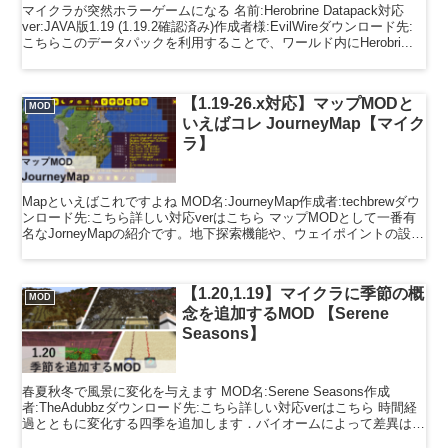
マイクラが突然ホラーゲームになる 名前:Herobrine Datapack対応
ver:JAVA版1.19 (1.19.2確認済み)作成者様:EvilWireダウンロード先:
こちらこのデータパックを利用することで、ワールド内にHerobri...
【1.19-26.x対応】マップMODと
MOD
いえばコレ JourneyMap【マイク
ラ】
Mapといえばこれですよね MOD名:JourneyMap作成者:techbrewダウ
ンロード先:こちら詳しい対応verはこちら マップMODとして一番有
名なJorneyMapの紹介です。地下探索機能や、ウェイポイントの設定
など非常に便利な...
【1.20,1.19】マイクラに季節の概
MOD
念を追加するMOD 【Serene
Seasons】
春夏秋冬で風景に変化を与えます MOD名:Serene Seasons作成
者:TheAdubbzダウンロード先:こちら詳しい対応verはこちら 時間経
過とともに変化する四季を追加します．バイオームによって差異はあ
るものの，基本的には春夏秋冬...