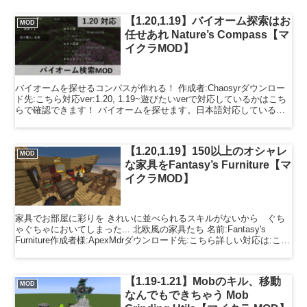
【1.20,1.19】バイオーム探索はお
MOD
任せあれ Nature’s Compass【マ
イクラMOD】
バイオームを探せるコンパスが作れる！ 作成者:Chaosyrダウンロー
ド先:こちら対応ver:1.20, 1.19~遊びたいverで対応しているかはこち
らで確認できます！ バイオームを探せます。日本語対応しているの
でコマンドよりも簡単です。...
【1.20,1.19】150以上のオシャレ
MOD
な家具をFantasy’s Furniture【マ
イクラMOD】
家具でお部屋に彩りを きれいに並べられるスキルがないから ぐち
ゃぐちゃにおいてしまった... 北欧風の家具たち 名前:Fantasy's
Furniture作成者様:ApexMdrダウンロード先:こちら詳しい対応は:こち
ら オシャレな椅子や...
【1.19-1.21】Mobのキル、移動
MOD
なんでもできちゃう Mob