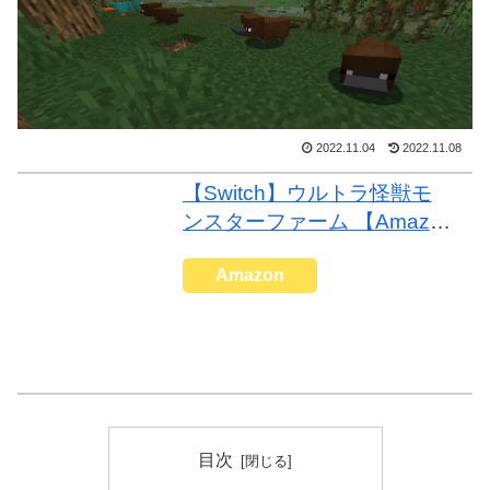
2022.11.04
2022.11.08
【Switch】ウルトラ怪獣モ
ンスターファーム 【Amazo
n.co.jp限定】 「エレキン
Amazon
グ・ダダエレキング」が入
手できるダウンロードコー
ド 配信
目次