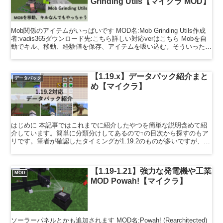
Grinding Utils【マイクラ MOD】
Mob関係のアイテムがいっぱいです MOD名:Mob Grinding Utils作成
者:vadis365ダウンロード先:こちら詳しい対応verはこちら Mobを自
動でキル、移動、経験値を保存、アイテムを吸い込む。そういった
Mobに関するア...
【1.19.x】データパック紹介まと
データパック
め【マイクラ】
はじめに 本記事ではこれまでに紹介したやつを簡単な説明含めて紹
介しています。簡単に分類分けしてあるので↑の目次から探すのもア
リです。筆者が確認したタイミングが1.19.2のものが多いですが、デ
ータパックは基本的にはマイナーアップデート（一番...
【1.19-1.21】強力な発電機や工業
MOD
MOD Powah!【マイクラ】
ソーラーパネルとかも追加されます MOD名:Powah! (Rearchitected)