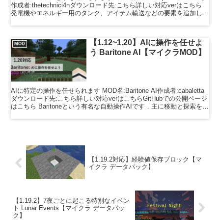
作成者:thetechnici4nダウンロード先:こちら詳しい対応verはこちら
発電機やエネルギー用のタンク、アイテム輸送などの要素を追加しま
す。最初...
【1.12~1.20】AIに操作を任せよ
MOD
う Baritone AI【マイクラMOD】
AIに特定の操作を任せられます MOD名:Baritone AI作成者:cabaletta
ダウンロード先:こちら詳しい対応verはこちらGitHubでの公開ページ
はこちら Baritoneという有名な自動操作AIです．主に移動と探索を自
動化...
【1.19.2対応】経験値保存ブロック【マ
イクラ データパック】
【1.19.2】7夜ごとに起こる特別なイベン
ト Lunar Events【マイクラ データパッ
ク】