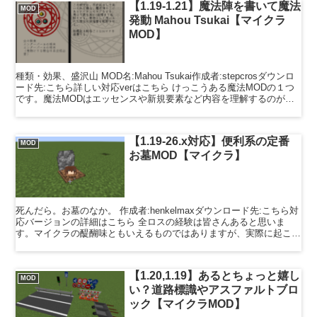
【1.19-1.21】魔法陣を書いて魔法
MOD
発動 Mahou Tsukai【マイクラ
MOD】
種類・効果、盛沢山 MOD名:Mahou Tsukai作成者:stepcrosダウンロ
ード先:こちら詳しい対応verはこちら けっこうある魔法MODの１つ
です。魔法MODはエッセンスや新規要素など内容を理解するのが難
しいですが、このMODは...
【1.19-26.x対応】便利系の定番
MOD
お墓MOD【マイクラ】
死んだら。お墓のなか。 作成者:henkelmaxダウンロード先:こちら対
応バージョンの詳細はこちら 全ロスの経験は皆さんあると思いま
す。マイクラの醍醐味ともいえるものではありますが、実際に起こる
とストレスが多いのも事実です。このMODでは...
【1.20,1.19】あるとちょっと嬉し
MOD
い？道路標識やアスファルトブロ
ック【マイクラMOD】