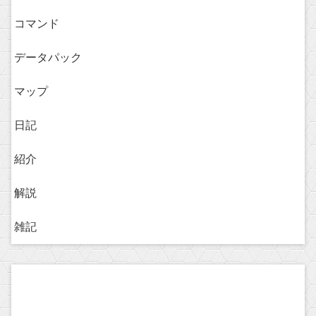
コマンド
データパック
マップ
日記
紹介
解説
雑記