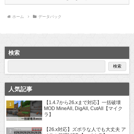
ホーム
データパック
検索
検索
人気記事
【1.4.7から26.xまで対応】一括破壊
MOD MineAll, DigAll, CutAll【マイク
ラ】
【26.x対応】ズボラな人でも大丈夫 ア