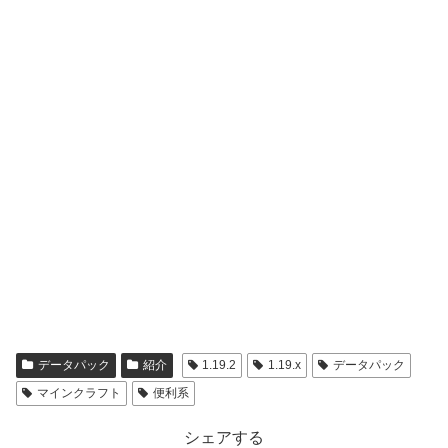
データパック
紹介
1.19.2
1.19.x
データパック
マインクラフト
便利系
シェアする