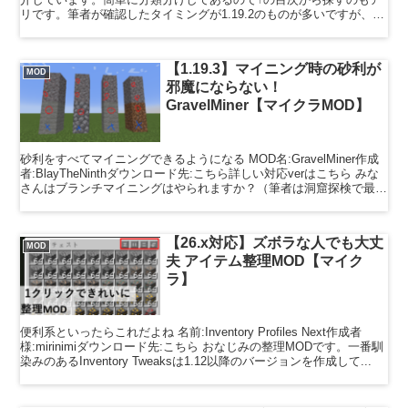
リです。筆者が確認したタイミングが1.19.2のものが多いですが、デ
ータパックは基本的にはマイナーアップデート（一番...
【1.19.3】マイニング時の砂利が
MOD
邪魔にならない！
GravelMiner【マイクラMOD】
砂利をすべてマイニングできるようになる MOD名:GravelMiner作成
者:BlayTheNinthダウンロード先:こちら詳しい対応verはこちら みな
さんはブランチマイニングはやられますか？（筆者は洞窟探検で最低
限鉱石集めて、村人取引...
【26.x対応】ズボラな人でも大丈
MOD
夫 アイテム整理MOD【マイク
ラ】
便利系といったらこれだよね 名前:Inventory Profiles Next作成者
様:mirinimiダウンロード先:こちら おなじみの整理MODです。一番馴
染みのあるInventory Tweaksは1.12以降のバージョンを作成して...