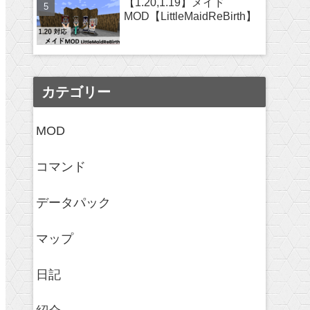
【1.20,1.19】メイド
MOD【LittleMaidReBirth】
カテゴリー
MOD
コマンド
データパック
マップ
日記