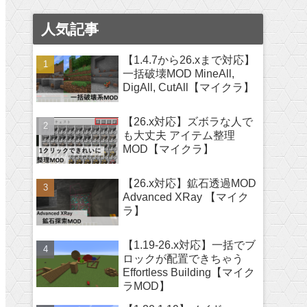
人気記事
【1.4.7から26.xまで対応】
一括破壊MOD MineAll,
DigAll, CutAll【マイクラ】
【26.x対応】ズボラな人で
も大丈夫 アイテム整理
MOD【マイクラ】
【26.x対応】鉱石透過MOD
Advanced XRay 【マイク
ラ】
【1.19-26.x対応】一括でブ
ロックが配置できちゃう
Effortless Building【マイク
ラMOD】