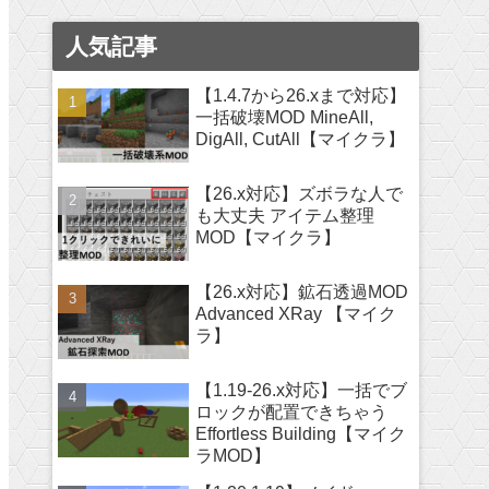
人気記事
【1.4.7から26.xまで対応】
一括破壊MOD MineAll,
DigAll, CutAll【マイクラ】
【26.x対応】ズボラな人で
も大丈夫 アイテム整理
MOD【マイクラ】
【26.x対応】鉱石透過MOD
Advanced XRay 【マイク
ラ】
【1.19-26.x対応】一括でブ
ロックが配置できちゃう
Effortless Building【マイク
ラMOD】