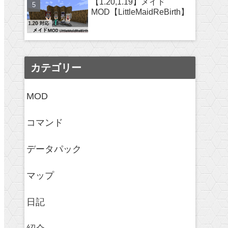
【1.20,1.19】メイド
MOD【LittleMaidReBirth】
カテゴリー
MOD
コマンド
データパック
マップ
日記