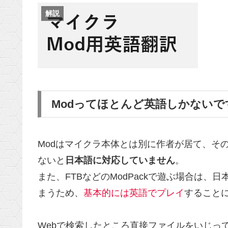
解説
Modってほとんど英語しかないで
Modはマイクラ本体とは別に作者が居て、そ
ないと
日本語に対応していません
。
また、FTBなどのModPackで遊ぶ場合は
まうため、
基本的には英語でプレイ
すること
Webで検索したところ直接ファイルをいじっ