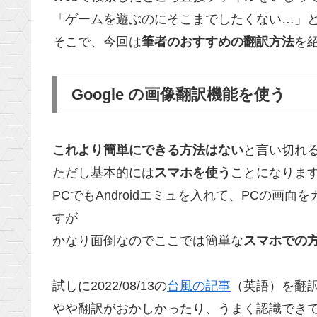
「ゲームを遊ぶのにそこまでしたくない…」
そこで、今回は
筆者のおすすめの翻訳方法
を
Google の画像翻訳機能を使う
これより簡単にできる方法はない
と言い切れ
ただし基本的には
スマホを使う
ことになりま
PCでもAndroidエミュを入れて、PCの画
すが
かなり面倒なのでここでは簡単な
スマホでの
試しに2022/08/13の
台風の記事
（英語）を翻
やや翻訳がおかしかったり、うまく認識でき