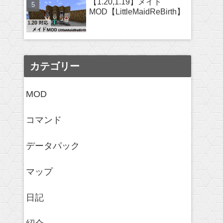
【1.20,1.19】メイド
MOD【LittleMaidReBirth】
カテゴリー
MOD
コマンド
データパック
マップ
日記