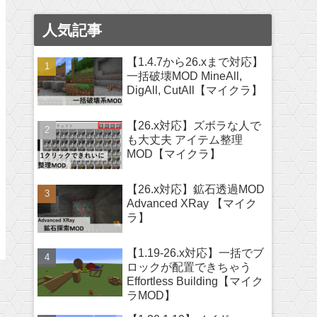
人気記事
【1.4.7から26.xまで対応】
一括破壊MOD MineAll,
DigAll, CutAll【マイクラ】
【26.x対応】ズボラな人で
も大丈夫 アイテム整理
MOD【マイクラ】
【26.x対応】鉱石透過MOD
Advanced XRay 【マイク
ラ】
【1.19-26.x対応】一括でブ
ロックが配置できちゃう
Effortless Building【マイク
ラMOD】