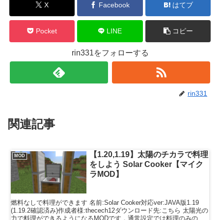
X
Facebook
はてブ
Pocket
LINE
コピー
rin331をフォローする
rin331
関連記事
【1.20,1.19】太陽のチカラで料理
MOD
をしよう Solar Cooker【マイク
ラMOD】
燃料なしで料理ができます 名前:Solar Cooker対応ver:JAVA版1.19
(1.19.2確認済み)作成者様:thecech12ダウンロード先:こちら 太陽光の
力で料理ができるようになるMODです．通常設定では料理のみの対