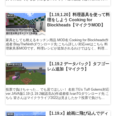
応です...
【1.19,1.20】料理器具を使って料
MOD
理をしよう Cooking for
Blockheads【マイクラMOD】
家具としても映えるキッチン用品 MOD名:Cooking for Blockheads作
成者:BlayTheNinthダウンロード先:こちら詳しい対応verはこちら 料
理家具系MODです。料理レシピが追加されるわけではなく、料理を
行うための...
【1.19.2 データパック】タフゴー
データパック
レム追加【マイクラ】
投票で負けちゃった... でも居てほしい！ 名前:TG's Tuff Golems対応
ver:JAVA版1.19 (1.19.2確認済み)作成者様:IvanTGダウンロード先:こ
ちら 皆さんはマイクラライブ2022は見ましたか？投票で負けち...
【1.19.x】絵画に飛び込んでディ
MOD