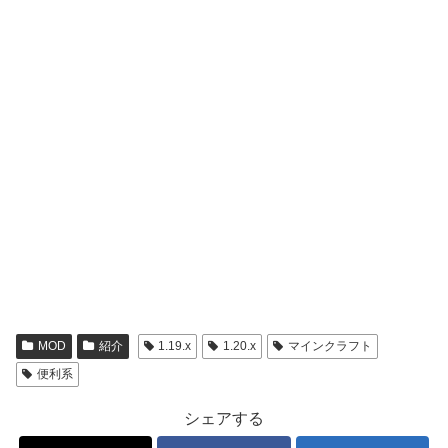
MOD
紹介
1.19.x
1.20.x
マインクラフト
便利系
シェアする