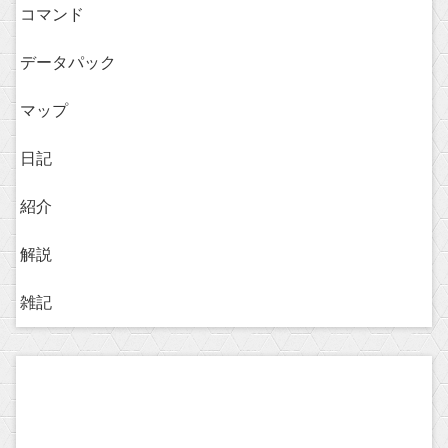
コマンド
データパック
マップ
日記
紹介
解説
雑記