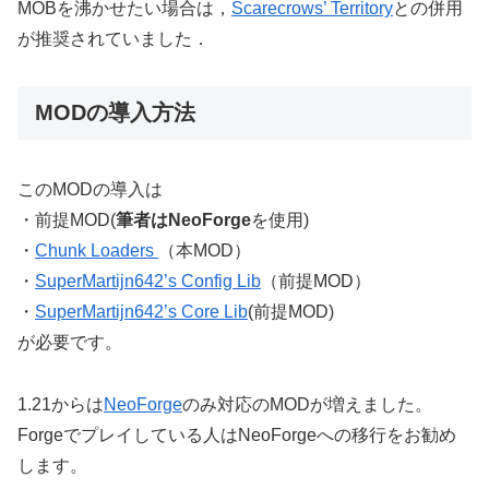
MOBを沸かせたい場合は，
Scarecrows’ Territory
との併用
が推奨されていました．
MODの導入方法
このMODの導入は
・前提MOD(
筆者はNeoForge
を使用)
・
Chunk Loaders
（本MOD）
・
SuperMartijn642’s Config Lib
（前提MOD）
・
SuperMartijn642’s Core Lib
(前提MOD)
が必要です。
1.21からは
NeoForge
のみ対応のMODが増えました。
Forgeでプレイしている人はNeoForgeへの移行をお勧め
します。