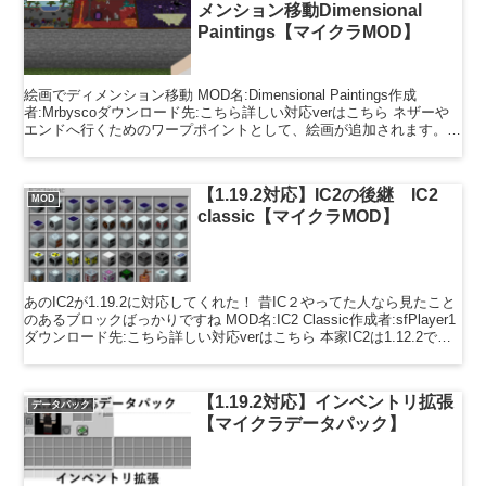
メンション移動Dimensional
Paintings【マイクラMOD】
絵画でディメンション移動 MOD名:Dimensional Paintings作成
者:Mrbyscoダウンロード先:こちら詳しい対応verはこちら ネザーや
エンドへ行くためのワープポイントとして、絵画が追加されます。特
にエンドはバニラでは指...
【1.19.2対応】IC2の後継 IC2
MOD
classic【マイクラMOD】
あのIC2が1.19.2に対応してくれた！ 昔IC２やってた人なら見たこと
のあるブロックばっかりですね MOD名:IC2 Classic作成者:sfPlayer1
ダウンロード先:こちら詳しい対応verはこちら 本家IC2は1.12.2で開
発...
【1.19.2対応】インベントリ拡張
データパック
【マイクラデータパック】